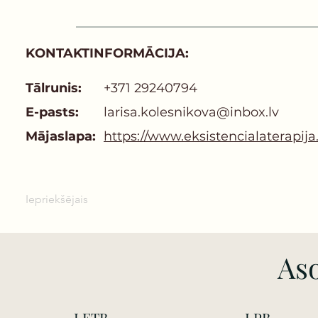
KONTAKTINFORMĀCIJA:
Tālrunis:
+371 29240794
E-pasts:
larisa.kolesnikova@inbox.lv
Mājaslapa:
https://www.eksistencialaterapija.
Iepriekšējais
Aso
LETB
LPB