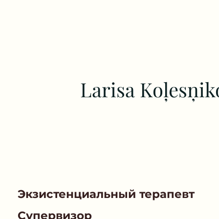
Larisa Koļesņik
Экзистенциальный терапевт
Супервизор