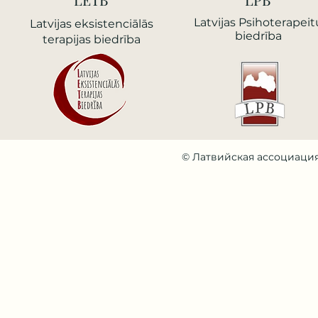
Latvijas Psihoterapeit
Latvijas еksistenciālās
biedrība
terapijas biedrība
© Латвийская ассоциация