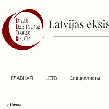
Latvijas еksi
ГЛАВНАЯ
LETB
Специалисты
< Назад