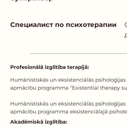
Специалист по психотерапии
Profesionālā izglītība terapijā:
Humānistiskās un eksistenciālās psiholoģijas i
apmācību programma "Existential therapy super
Humānistiskās un eksistenciālās psiholoģijas i
apmācību programma eksistenciālajā psihoterap
Akadēmiskā izglītība: