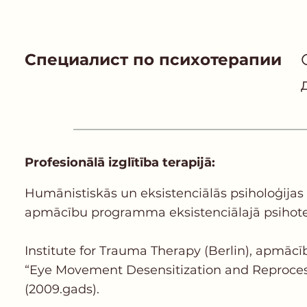
Специалист по психотерапии
Profesionālā izglītība terapijā:
Humānistiskās un eksistenciālās psiholoģijas i
apmācību programma eksistenciālajā psihotera
Institute for Trauma Therapy (Berlin), apmā
“Eye Movement Desensitization and Reprocess
(2009.gads).