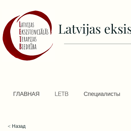
Latvijas еksi
ГЛАВНАЯ
LETB
Специалисты
< Назад