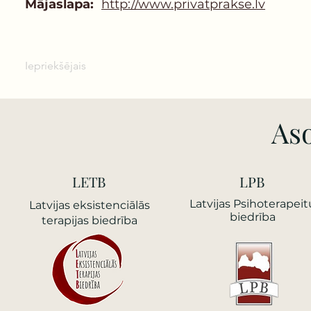
Mājaslapa:
http://www.privatprakse.lv
Iepriekšējais
Aso
LETB
LPB
Latvijas Psihoterapeit
Latvijas еksistenciālās
biedrība
terapijas biedrība