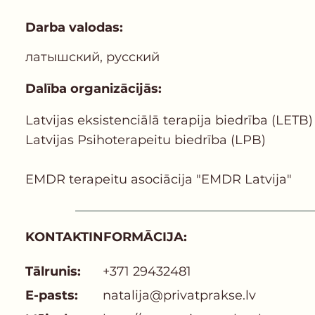
Darba valodas:
латышский, русский
Dalība organizācijās:
Latvijas еksistenciālā terapija biedrība (LETB)
Latvijas Psihoterapeitu biedrība (LPB)
EMDR terapeitu asociācija "EMDR Latvija"
KONTAKTINFORMĀCIJA:
Tālrunis:
+371 29432481
E-pasts:
natalija@privatprakse.lv