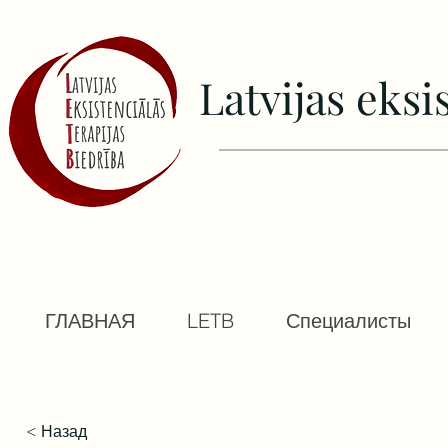
Latvijas еksi
ГЛАВНАЯ
LETB
Специалисты
< Назад