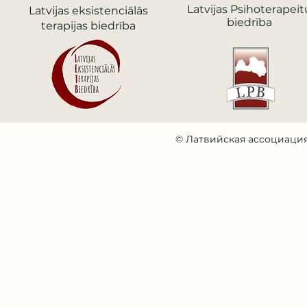
Latvijas Psihoterapeit
Latvijas еksistenciālās
biedrība
terapijas biedrība
© Латвийская ассоциация