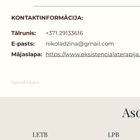
KONTAKTINFORMĀCIJA:
Tālrunis:
+371 29133616
E-pasts:
nikoladzina@gmail.com
Mājaslapa:
https://www.eksistencialaterapija.
Iepriekšējais
Aso
LETB
LPB