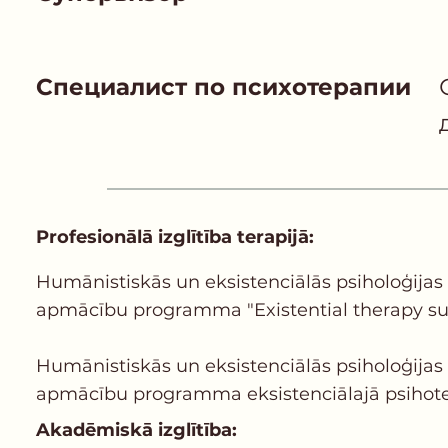
Специалист по психотерапии
Profesionālā izglītība terapijā:
Humānistiskās un eksistenciālās psiholoģijas i
apmācību programma "Existential therapy super
Humānistiskās un eksistenciālās psiholoģijas i
apmācību programma eksistenciālajā psihotera
Akadēmiskā izglītība: