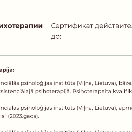
сихотерапии
Сертификат действит
до:
apijā:
ciālās psiholoģijas institūts (Viļņa, Lietuva), bāz
enciālajā psihoterapijā. Psihoterapeita kvalifikā
nciālās psiholoģijas institūts (Viļņa, Lietuva), 
is" (2023.gads).