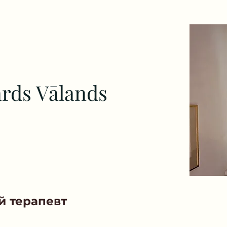
rds Vālands
й терапевт