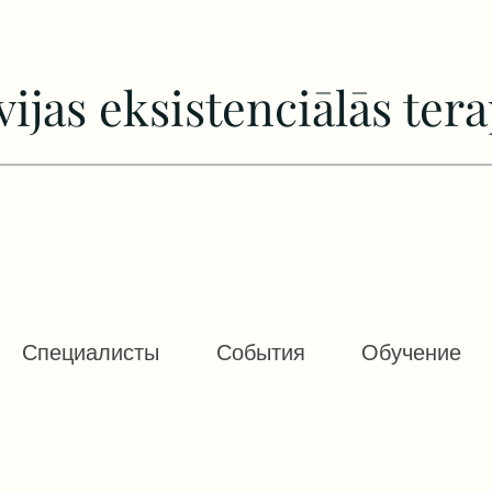
vijas еksistenciālās tera
Специалисты
События
Обучение