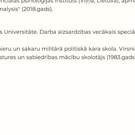
nciālās psiholoģijas institūts (Viļņa, Lietuva), 
alysis" (2018.gads).
 Universitāte. Darba aizsardzības vecākais speciāl
ru un sakaru militārā politiskā kara skola. Virsni
vēstures un sabiedrības mācību skolotājs (1983.gads