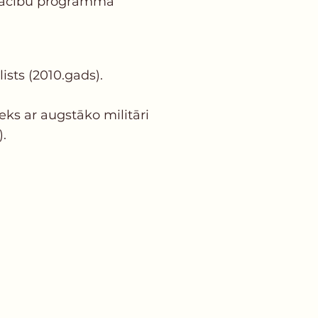
apmācību programma
ists (2010.gads).
eks ar augstāko militāri
).