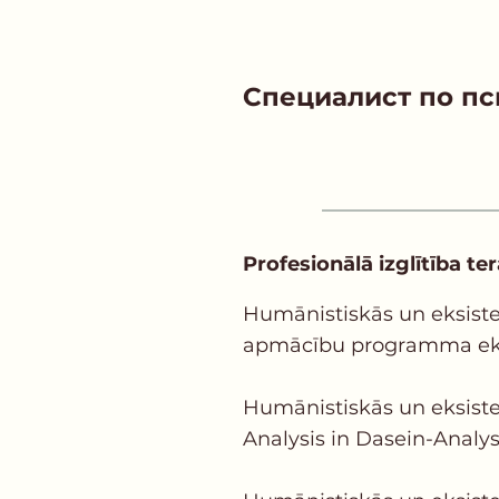
Специалист по п
Profesionālā izglītība ter
Humānistiskās un eksisten
apmācību programma eksist
Humānistiskās un eksiste
Analysis in Dasein-Analys