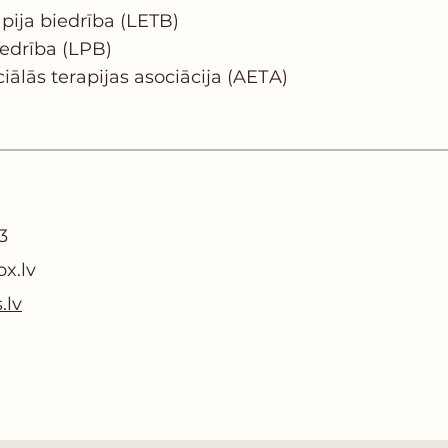
apija biedrība (LETB)
iedrība (LPB)
ālās terapijas asociācija (AEТA)
3
x.lv
.lv