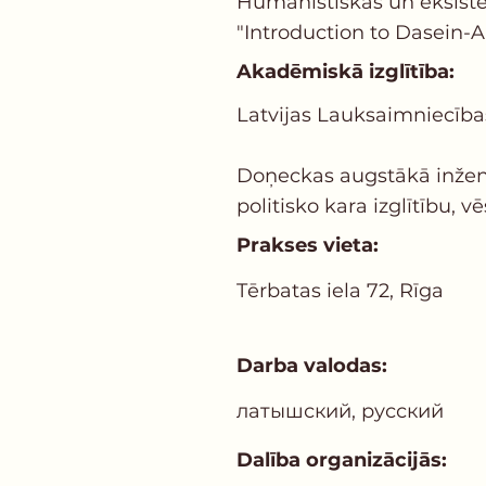
Humānistiskās un eksiste
"Introduction to Dasein-An
Akadēmiskā izglītība:
Latvijas Lauksaimniecības
Doņeckas augstākā inženie
politisko kara izglītību, 
Prakses vieta:
Tērbatas iela 72, Rīga
Darba valodas:
латышский, русский
Dalība organizācijās: