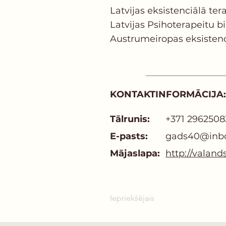
Latvijas еksistenciālā ter
Latvijas Psihoterapeitu b
Austrumeiropas eksistenci
KONTAKTINFORMĀCIJA:
Tālrunis:
+371 2962508
E-pasts:
gads40@inbo
Mājaslapa:
http://valands
Iepriekšējais