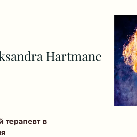
eksandra Hartmane
 терапевт в
ия