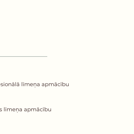
ofesionālā līmeņa apmācību
āzes līmeņa apmācību