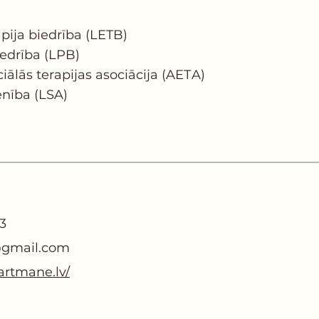
apija biedrība (LETB)
iedrība (LPB)
ālās terapijas asociācija (AEТA)
enība (LSA)
3
gmail.com
artmane.lv/