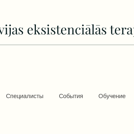
vijas еksistenciālās tera
Специалисты
События
Обучение