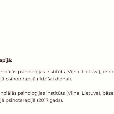
apijā:
ciālās psiholoģijas institūts (Viļņa, Lietuva), pr
psihoterapijā (līdz šai dienai).
ciālās psiholoģijas institūts (Viļņa, Lietuva), b
 psihoterapijā (2017.gads).