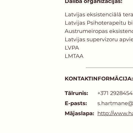
Dalība organizācijās:
Latvijas еksistenciālā ter
Latvijas Psihoterapeitu b
Austrumeiropas eksistenci
Latvijas supervizoru apvi
LVPA
LMTAA
KONTAKTINFORMĀCIJA:
Tālrunis:
+371 2928454
E-pasts:
s.hartmane@
Mājaslapa:
http://www.h