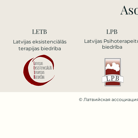
Aso
LETB
LPB
Latvijas Psihoterapeit
Latvijas еksistenciālās
biedrība
terapijas biedrība
© Латвийская ассоциация