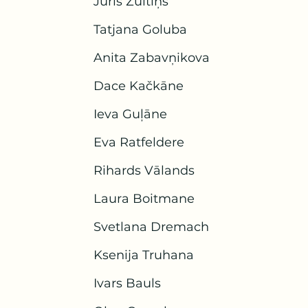
Juris Zuitiņš
Tatjana Goluba
Anita Zabavņikova
Dace Kačkāne
Ieva Guļāne
Eva Ratfeldere
Rihards Vālands
Laura Boitmane
Svetlana Dremach
Ksenija Truhana
Ivars Bauls