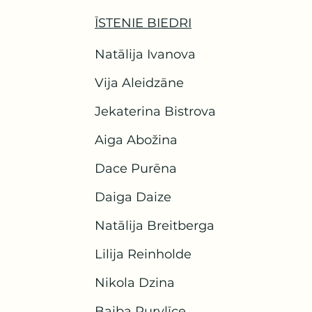
ĪSTENIE BIEDRI
Natālija Ivanova
Vija Aleidzāne
Jekaterina Bistrova
Aiga Abožina
Dace Purēna
Daiga Daize
Natālija Breitberga
Lilija Reinholde
Nikola Dzina
Baiba Purvlīce