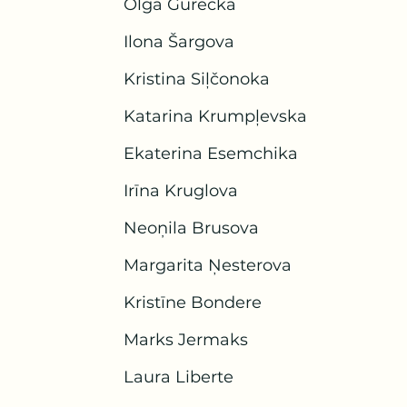
Olga Gurecka
Ilona Šargova
Kristina Siļčonoka
Katarina Krumpļevska
Ekaterina Esemchika
Irīna Kruglova
Neoņila Brusova
Margarita Ņesterova
Kristīne Bondere
Marks Jermaks
Laura Liberte