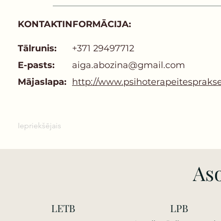
KONTAKTINFORMĀCIJA:
Tālrunis:
+371 29497712
E-pasts:
aiga.abozina@gmail.com
Mājaslapa:
http://www.psihoterapeitesprakse
Iepriekšējais
Aso
LETB
LPB