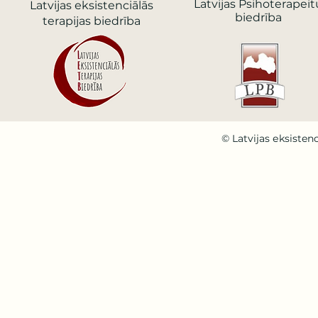
Latvijas Psihoterapeit
Latvijas еksistenciālās
biedrība
terapijas biedrība
© Latvijas еksistenc