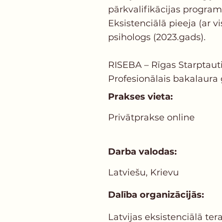
pārkvalifikācijas progra
Eksistenciālā pieeja (ar v
psihologs (2023.gads).
RISEBA – Rīgas Starptaut
Profesionālais bakalaura
Prakses vieta:
Privātprakse online
Darba valodas:
Latviešu, Krievu
Dalība organizācijās:
Latvijas еksistenciālā ter