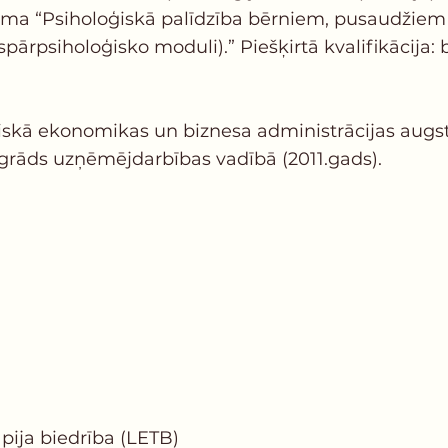
mma “Psiholoģiskā palīdzība bērniem, pusaudžiem
ispārpsiholoģisko moduli).” Piešķirtā kvalifikācij
iskā ekonomikas un biznesa administrācijas augs
 grāds uzņēmējdarbības vadībā (2011.gads).
apija biedrība (LETB)