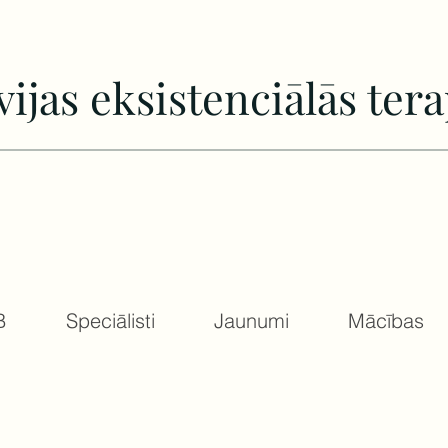
vijas еksistenciālās tera
B
Speciālisti
Jaunumi
Mācības