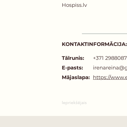
Hospiss.lv
KONTAKTINFORMĀCIJA:
Tālrunis:
+371 298808
E-pasts:
irenareina@
Mājaslapa:
https://www.ek
Iepriekšējais