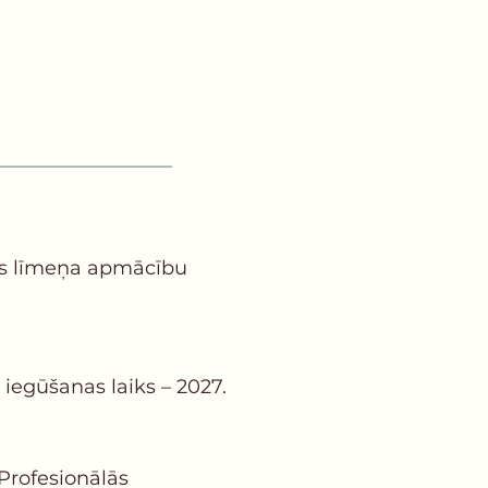
āzes līmeņa apmācību
iegūšanas laiks – 2027.
 Profesionālās