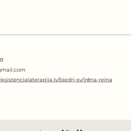
78
gmail.com
sistencialaterapija.lv/biedri-sv/irēna-reina