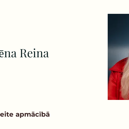
ēna Reina
peite apmācībā