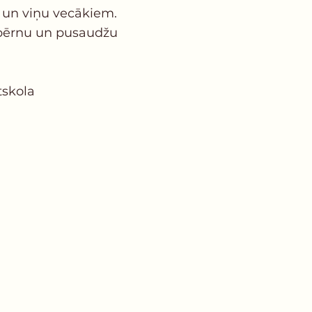
 un viņu vecākiem.
a: bērnu un pusaudžu
tskola