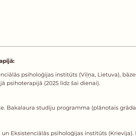
apijā:
ciālās psiholoģijas institūts (Viļņa, Lietuva), b
 psihoterapijā (2025 līdz šai dienai).
te. Bakalaura studiju programma (plānotais grāda 
un Eksistenciālās psiholoģijas institūts (Krievija).