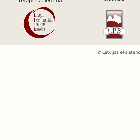
terapijas biedrība
© Latvijas еksistenc