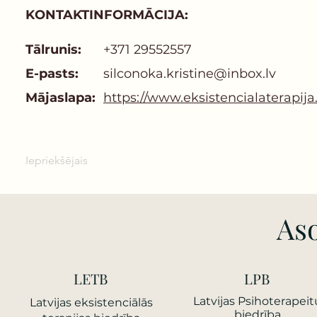
KONTAKTINFORMĀCIJA:
Tālrunis:
+371 29552557
E-pasts:
silconoka.kristine@inbox.lv
Mājaslapa:
https://www.eksistencialaterapija.
Iepriekšējais
Aso
LETB
LPB
Latvijas Psihoterapeit
Latvijas еksistenciālās
biedrība